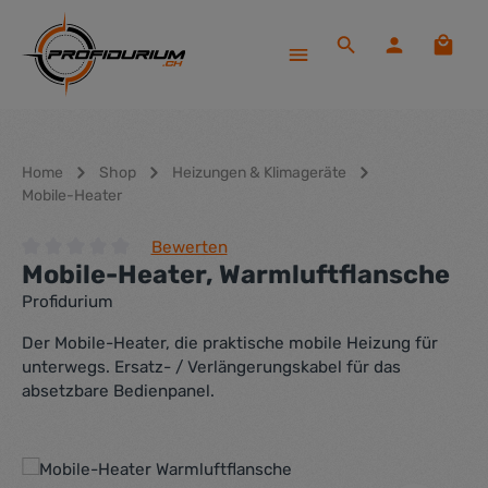
Zum Hauptinhalt springen
Waren
Home
Shop
Heizungen & Klimageräte
Mobile-Heater
Bewerten
Mobile-Heater, Warmluftflansche
Durchschnittliche Bewertung von 0 von 5 Sternen
Profidurium
Der Mobile-Heater, die praktische mobile Heizung für
unterwegs. Ersatz- / Verlängerungskabel für das
absetzbare Bedienpanel.
Bildergalerie überspringen