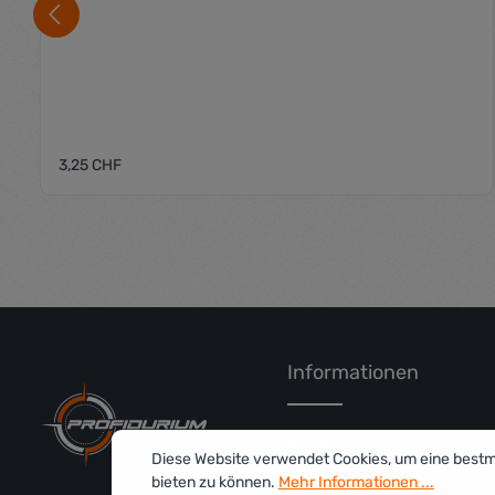
Regulärer Preis:
3,25 CHF
Produkt Anzahl: Gib den gewü
Informationen
Kontakt
Diese Website verwendet Cookies, um eine best
Allgemeine Geschäftsbeding
bieten zu können.
Mehr Informationen ...