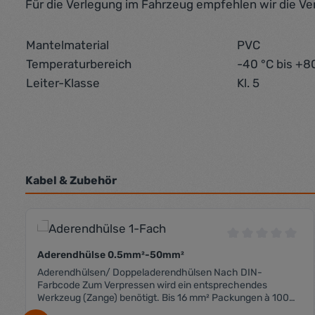
Für die Verlegung im Fahrzeug empfehlen wir die V
Mantelmaterial
PVC
Temperaturbereich
-40 °C bis +8
Leiter-Klasse
Kl. 5
Kabel & Zubehör
Produktgalerie überspringen
Durchschnittli
Aderendhülse 0.5mm²-50mm²
Aderendhülsen/ Doppeladerendhülsen Nach DIN-
Farbcode Zum Verpressen wird ein entsprechendes
Werkzeug (Zange) benötigt. Bis 16 mm² Packungen à 100
Stk. Ab 25 mm² Packungen à 50 Stk.