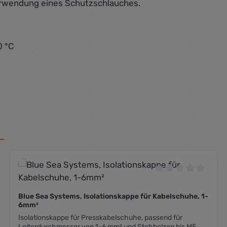
erwendung eines Schutzschlauches.
0 °C
che Bewertung von 0 von 5 Sternen
Durchschnittliche
Blue Sea Systems, Isolationskappe für Kabelschuhe, 1-
6mm²
Isolationskappe für Presskabelschuhe, passend für
Leiterdurchmesser von 1-6 mm² und Stehbolzen bis M5.