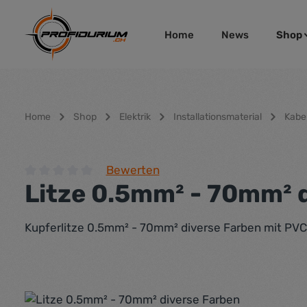
um Hauptinhalt springen
Zur Hauptnavigation springen
Home
News
Shop
Home
Shop
Elektrik
Installationsmaterial
Kabel
Bewerten
Litze 0.5mm² - 70mm² 
Durchschnittliche Bewertung von 0 von 5 Sternen
Kupferlitze 0.5mm² - 70mm² diverse Farben mit PV
Bildergalerie überspringen