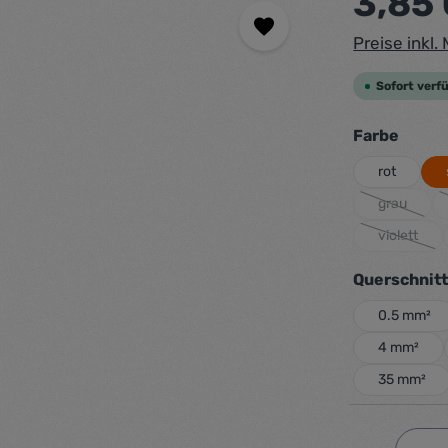
3,85
Preise inkl
Sofort verfü
auswä
Farbe
rot
grau
(Diese Opt
violett
(Diese Op
Querschnit
0.5 mm²
4 mm²
35 mm²
Produkt 