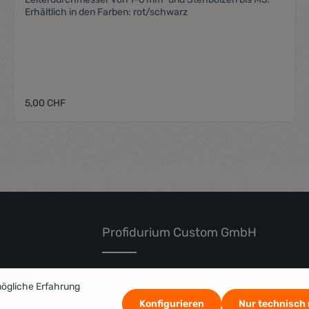
Erhältlich in den Farben: rot/schwarz
Regulärer Preis:
5,00 CHF
nschten Wert ein oder benutze die Schal
Produkt Anzahl: Gib den gewüns
Profidurium Custom GmbH
+41 79 838 20 84
mögliche Erfahrung
ungen
info@profidurium.ch
Konfigurieren
Nur technisch