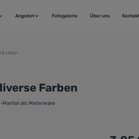
Angebot
Fotogalerie
Über uns
Kontak
 & Litzen
diverse Farben
C-Mantel als Meterware
Regulärer Pr