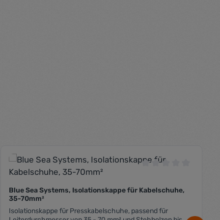
 Bewertung von 0 von 5 Sternen
Durchschnittliche B
Blue Sea Systems, Isolationskappe für Kabelschuhe,
35-70mm²
Isolationskappe für Presskabelschuhe, passend für
Leiterdurchmesser von 35 - 70 mm² und Stehbolzen bis