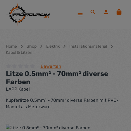
Zum Hauptinhalt springen
Waren
Home
Shop
Elektrik
Installationsmaterial
Kabel & Litzen
Bewerten
Litze 0.5mm² - 70mm² diverse
Durchschnittliche Bewertung von 0 von 5 Sternen
Farben
LAPP Kabel
Kupferlitze 0.5mm² - 70mm² diverse Farben mit PVC-
Mantel als Meterware
Bildergalerie überspringen