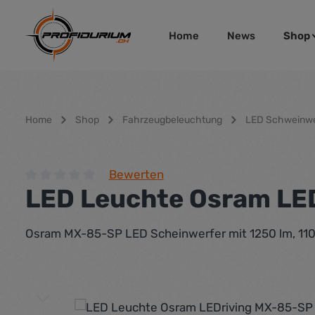
um Hauptinhalt springen
Zur Hauptnavigation springen
Home
News
Shop
Home
Shop
Fahrzeugbeleuchtung
LED Schweinwe
Bewerten
LED Leuchte Osram LE
Durchschnittliche Bewertung von 0 von 5 Sternen
Osram MX-85-SP LED Scheinwerfer mit 1250 lm, 110
Bildergalerie überspringen