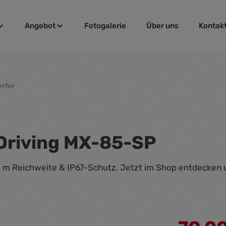
Angebot
Fotogalerie
Über uns
Kontak
rfer
Driving MX-85-SP
 m Reichweite & IP67-Schutz. Jetzt im Shop entdecken u
Verkaufspre