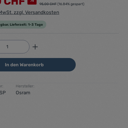
0 CHF
%
95,00 CHF
(16.84% gespart)
. MwSt. zzgl. Versandkosten
gbar, Lieferzeit: 1-3 Tage
Anzahl: Gib den gewünschten Wert ein od
In den Warenkorb
r:
Hersteller:
SP
Osram