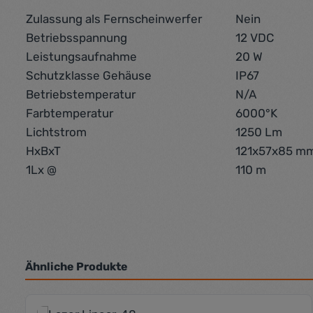
Zulassung als Fernscheinwerfer
Nein
Betriebsspannung
12 VDC
Leistungsaufnahme
20 W
Schutzklasse Gehäuse
IP67
Betriebstemperatur
N/A
Farbtemperatur
6000°K
Lichtstrom
1250 Lm
HxBxT
121x57x85 m
1Lx @
110 m
Ähnliche Produkte
Produktgalerie überspringen