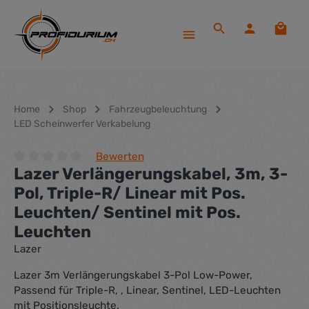
Zum Hauptinhalt springen
Waren
Home
Shop
Fahrzeugbeleuchtung
LED Scheinwerfer Verkabelung
Bewerten
Lazer Verlängerungskabel, 3m, 3-
Durchschnittliche Bewertung von 0 von 5 Sternen
Pol, Triple-R/ Linear mit Pos.
Leuchten/ Sentinel mit Pos.
Leuchten
Lazer
Lazer 3m Verlängerungskabel 3-Pol Low-Power,
Passend für Triple-R, , Linear, Sentinel, LED-Leuchten
mit Positionsleuchte.