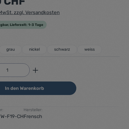
0 CHF
. MwSt. zzgl. Versandkosten
gbar, Lieferzeit: 1-3 Tage
auswählen
grau
nickel
schwarz
weiss
Anzahl: Gib den gewünschten Wert ein od
In den Warenkorb
r:
Hersteller:
WW-F19-CH
Frensch