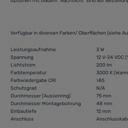
Optionen mit blauem "Nachtlicht" sind auf Bestellung
Verfügbar in diversen Farben/ Oberflächen (siehe A
Leistungsaufnahme
3 W
Spannung
12 V-24 VDC (
Lichtstrom
200 lm
Farbtemperatur
3000 K (Warm
Farbwiedergabe CRI
>85
Schutzgrad
N/A
Durchmesser (Aussenring)
75 mm
Durchmesser Montagebohrung
48 mm
Einbautiefe
12 mm
Anschluss
Anschlusskab