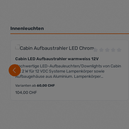
Innenleuchten
Produktgalerie überspringen
Durchschnittli
Cabin LED Aufbaustrahler warmweiss 12V
Hochwertige LED-Aufbauleuchten/Downlights von Cabin
mit 2 W für 12 VDC Systeme Lampenkörper sowie
Aufbaugehäuse aus Aluminium. Lampenkörper
wasserdicht gemäss IP65 Hervorragende Lichtleistung mit
Varianten ab
60,00 CHF
geringem Stromverbrauch, sehr hoher
Farbwiedergabeindex (CRI >90) Leistungsaufnahme 2 W
Regulärer Preis:
104,00 CHF
Spannung 12 VDC (11-16 V) Lichtstrom 170 lm
Abstrahlwinkel 120° Farbtemperatur 2700 K (Warmweiss)
Farbwiedergabe CRI >90 Schutzgrad IP65 Durchmesser
(Aussenring) 70 mm Einbautiefe 14 mm Anschluss
Produkt Anzahl: Gib den gewü
Anschlusskabel