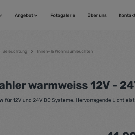
Angebot
Fotogalerie
Über uns
Kontak
Beleuchtung
Innen- & Wohnraumleuchten
ahler warmweiss 12V - 2
W für 12V und 24V DC Systeme. Hervorragende Lichtleis
Regulärer Pr