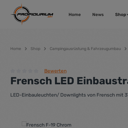
um Hauptinhalt springen
Zur Hauptnavigation springen
Home
News
Shop
Home
Shop
Campingausrüstung & Fahrzeugumbau
Bewerten
Frensch LED Einbaustr
Durchschnittliche Bewertung von 0 von 5 Sternen
LED-Einbauleuchten/ Downlights von Frensch mit 3
Bildergalerie überspringen