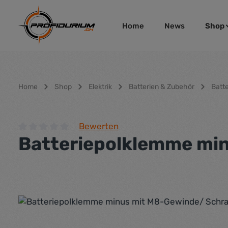
um Hauptinhalt springen
Zur Hauptnavigation springen
Home
News
Shop
Home
Shop
Elektrik
Batterien & Zubehör
Batt
Bewerten
Batteriepolklemme mi
Durchschnittliche Bewertung von 0 von 5 Sternen
Bildergalerie überspringen