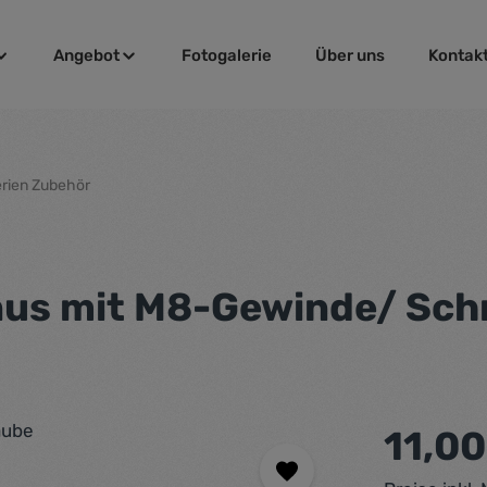
Angebot
Fotogalerie
Über uns
Kontak
erien Zubehör
nus mit M8-Gewinde/ Sch
Regulärer Pr
11,0