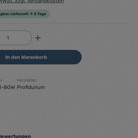
. MwSt. zzgl. Versandkosten
gbar, Lieferzeit: 1-3 Tage
Anzahl: Gib den gewünschten Wert ein od
In den Warenkorb
r:
Hersteller:
M-8GW
Profidurium
Bewertungen