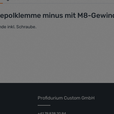
riepolklemme minus mit M8-Gewin
de inkl. Schraube.
Profidurium Custom GmbH
+41 79 838 20 84