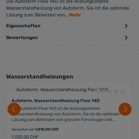
Die Autoterm Flow 14D ist die leistungsstarke
Wasserstandheizung von Autoterm. Sie ist die optimale
Lösung zum Beheizen von…
Mehr
Eigenschaften
Bewertungen
Produktgalerie überspringen
Wasserstandheizungen
Durchschnittliche 
Autoterm, Wasserstandheizung Flow 14D
Die Autoterm Flow 14D ist die leistungsstarke
Wasserstandheizung von Autoterm. Sie ist die optimale
Lösung zum Beheizen von grossen Fahrzeugen mit
wassergekühlten Motoren. Dadurch, dass mit der Flow 14D
Varianten ab
1.010,00 CHF
der Motor vorgewärmt wird, kann sichergestellt werden,
dass dieser auch bei niedrigen Temperaturen startet.
Regulärer Preis:
1.030,00 CHF