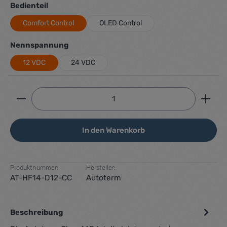
auswählen
Bedienteil
Comfort Control
OLED Control
auswählen
Nennspannung
12 VDC
24 VDC
Produkt Anzahl: Gib den gewünschten Wert ein ode
In den Warenkorb
Produktnummer:
Hersteller:
AT-HF14-D12-CC
Autoterm
Beschreibung