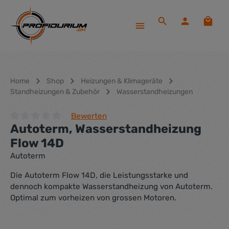
Zum Hauptinhalt springen
Waren
Home
Shop
Heizungen & Klimageräte
Standheizungen & Zubehör
Wasserstandheizungen
Bewerten
Autoterm, Wasserstandheizung
Durchschnittliche Bewertung von 0 von 5 Sternen
Flow 14D
Autoterm
Die Autoterm Flow 14D, die Leistungsstarke und
dennoch kompakte Wasserstandheizung von Autoterm.
Optimal zum vorheizen von grossen Motoren.