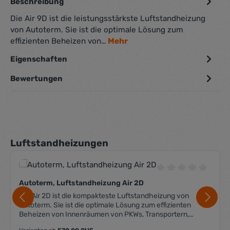
Beschreibung
Die Air 9D ist die leistungsstärkste Luftstandheizung
von Autoterm. Sie ist die optimale Lösung zum
effizienten Beheizen von…
Mehr
Eigenschaften
Bewertungen
Produktgalerie überspringen
Luftstandheizungen
Durchschnittliche 
Autoterm, Luftstandheizung Air 2D
Die Air 2D ist die kompakteste Luftstandheizung von
Autoterm. Sie ist die optimale Lösung zum effizienten
Beheizen von Innenräumen von PKWs, Transportern,
kleinen Bussen und Wohnmobilen sowie Jachten und