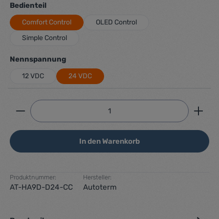
auswählen
Bedienteil
Comfort Control
OLED Control
Simple Control
auswählen
Nennspannung
12 VDC
24 VDC
Produkt Anzahl: Gib den gewünschten Wert ein ode
In den Warenkorb
Produktnummer:
Hersteller:
AT-HA9D-D24-CC
Autoterm