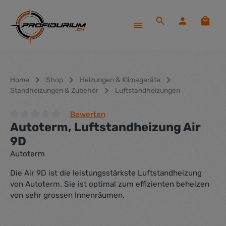
Zum Hauptinhalt springen
Waren
Home
Shop
Heizungen & Klimageräte
Standheizungen & Zubehör
Luftstandheizungen
Bewerten
Autoterm, Luftstandheizung Air
Durchschnittliche Bewertung von 0 von 5 Sternen
9D
Autoterm
Die Air 9D ist die leistungsstärkste Luftstandheizung
von Autoterm. Sie ist optimal zum effizienten beheizen
von sehr grossen Innenräumen.