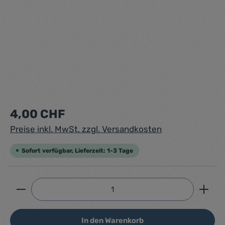
Regulärer Preis:
4,00 CHF
Preise inkl. MwSt. zzgl. Versandkosten
Sofort verfügbar, Lieferzeit: 1-3 Tage
Produkt Anzahl: Gib den gewünschten Wert ein ode
In den Warenkorb