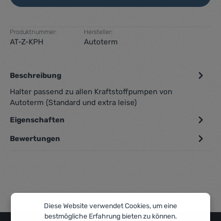
Produktnummer:
Hersteller:
AT-Z-KPH
Autoterm
Beschreibung
Halter passend zu allen Kraftstoffpumpen von
Autoterm (Standard und extra leise)
Eigenschaften
Bewertungen
Diese Website verwendet Cookies, um eine
bestmögliche Erfahrung bieten zu können.