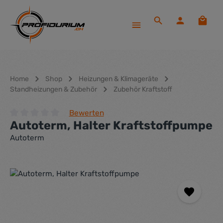
Zum Hauptinhalt springen
Waren
Home
Shop
Heizungen & Klimageräte
Standheizungen & Zubehör
Zubehör Kraftstoff
Bewerten
Autoterm, Halter Kraftstoffpumpe
Durchschnittliche Bewertung von 0 von 5 Sternen
Autoterm
Bildergalerie überspringen