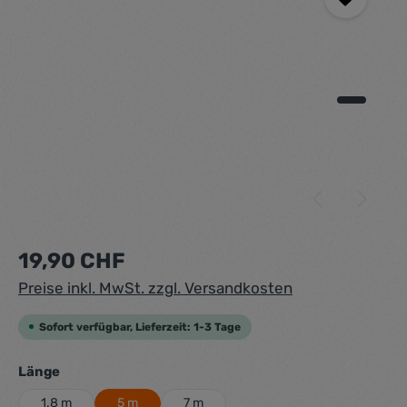
Regulärer Preis:
19,90 CHF
Preise inkl. MwSt. zzgl. Versandkosten
Sofort verfügbar, Lieferzeit: 1-3 Tage
auswählen
Länge
1.8 m
5 m
7 m