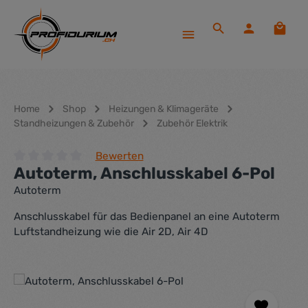
Zum Hauptinhalt springen
Waren
Home
Shop
Heizungen & Klimageräte
Standheizungen & Zubehör
Zubehör Elektrik
Bewerten
Autoterm, Anschlusskabel 6-Pol
Durchschnittliche Bewertung von 0 von 5 Sternen
Autoterm
Anschlusskabel für das Bedienpanel an eine Autoterm
Luftstandheizung wie die Air 2D, Air 4D
Bildergalerie überspringen