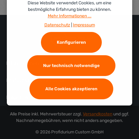
Diese Website verwendet Cookies, um eine
bestmögliche Erfahrung bieten zu können.
Mehr Informationen ...
Datenschutz
|
Impressum
Konfigurieren
Informationen
Nur technisch notwendige
Profidurium Custom GmbH
Alle Cookies akzeptieren
Folge uns
Alle Preise inkl. Mehrwertsteuer zzgl.
Versandkosten
und ggf.
Nachnahmegebühren, wenn nicht anders angegeben.
© 2026 Profidurium Custom GmbH