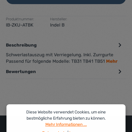
Produktnummer:
Hersteller:
IB-ZKU-ATBK
Indel B
Beschreibung
Schwerlastauszug mit Verriegelung. Inkl. Zurrgurte
Passend für folgende Modelle: TB31 TB41 TB51
Mehr
Bewertungen
Diese Website verwendet Cookies, um eine
bestmögliche Erfahrung bieten zu können.
Mehr Informationen ...