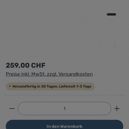
Regulärer Preis:
259,00 CHF
Preise inkl. MwSt. zzgl. Versandkosten
Versandfertig in 30 Tagen, Lieferzeit 1-3 Tage
Produkt Anzahl: Gib den gewünschten Wert ein ode
In den Warenkorb