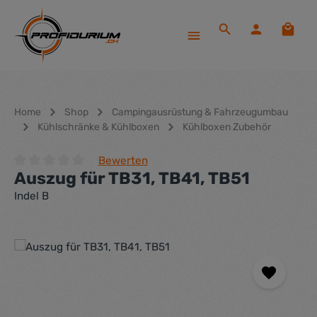
Zum Hauptinhalt springen
Waren
Home
Shop
Campingausrüstung & Fahrzeugumbau
Kühlschränke & Kühlboxen
Kühlboxen Zubehör
Bewerten
Auszug für TB31, TB41, TB51
Durchschnittliche Bewertung von 0 von 5 Sternen
Indel B
Bildergalerie überspringen