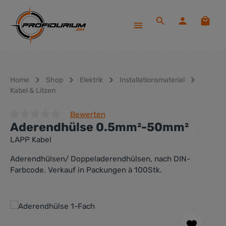
Zum Hauptinhalt springen
Waren
Home
Shop
Elektrik
Installationsmaterial
Kabel & Litzen
Bewerten
Aderendhülse 0.5mm²-50mm²
Durchschnittliche Bewertung von 0 von 5 Sternen
LAPP Kabel
Aderendhülsen/ Doppeladerendhülsen, nach DIN-
Farbcode. Verkauf in Packungen à 100Stk.
Bildergalerie überspringen