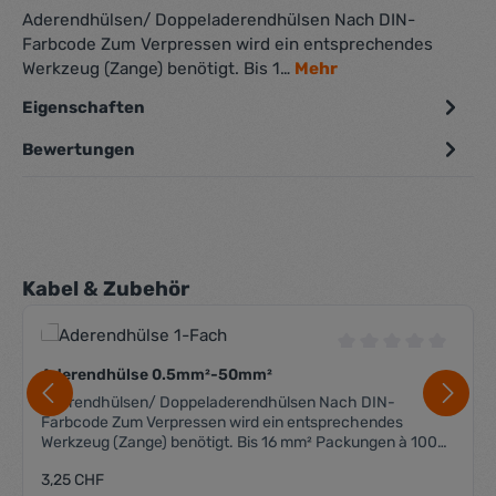
Aderendhülsen/ Doppeladerendhülsen Nach DIN-
Farbcode Zum Verpressen wird ein entsprechendes
Werkzeug (Zange) benötigt. Bis 1…
Mehr
Eigenschaften
Bewertungen
Produktgalerie überspringen
Kabel & Zubehör
Durchschnittliche 
Aderendhülse 0.5mm²-50mm²
Aderendhülsen/ Doppeladerendhülsen Nach DIN-
Farbcode Zum Verpressen wird ein entsprechendes
Werkzeug (Zange) benötigt. Bis 16 mm² Packungen à 100
Stk. Ab 25 mm² Packungen à 50 Stk.
Regulärer Preis:
3,25 CHF