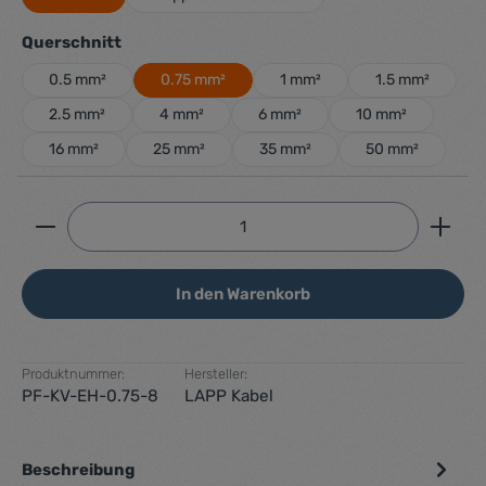
auswählen
Querschnitt
0.5 mm²
0.75 mm²
1 mm²
1.5 mm²
2.5 mm²
4 mm²
6 mm²
10 mm²
16 mm²
25 mm²
35 mm²
50 mm²
Produkt Anzahl: Gib den gewünschten Wert ein ode
In den Warenkorb
Produktnummer:
Hersteller:
PF-KV-EH-0.75-8
LAPP Kabel
Beschreibung