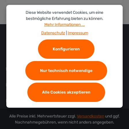
Diese Website verwendet Cookies, um eine
bestmögliche Erfahrung bieten zu können.
Mehr Informationen ...
Datenschutz
|
Impressum
Konfigurieren
Informationen
Nur technisch notwendige
Profidurium Custom GmbH
Alle Cookies akzeptieren
Folge uns
Alle Preise inkl. Mehrwertsteuer zzgl.
Versandkosten
und ggf.
Nachnahmegebühren, wenn nicht anders angegeben.