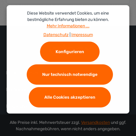
Diese Website verwendet Cookies, um eine
bestmögliche Erfahrung bieten zu können.
Mehr Informationen ...
Datenschutz
|
Impressum
Konfigurieren
Informationen
Nur technisch notwendige
Profidurium Custom GmbH
Alle Cookies akzeptieren
Folge uns
Alle Preise inkl. Mehrwertsteuer zzgl.
Versandkosten
und ggf.
Nachnahmegebühren, wenn nicht anders angegeben.