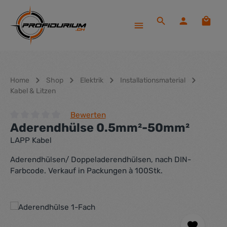
Zum Hauptinhalt springen
Waren
Home
Shop
Elektrik
Installationsmaterial
Kabel & Litzen
Bewerten
Aderendhülse 0.5mm²-50mm²
Durchschnittliche Bewertung von 0 von 5 Sternen
LAPP Kabel
Aderendhülsen/ Doppeladerendhülsen, nach DIN-
Farbcode. Verkauf in Packungen à 100Stk.
Bildergalerie überspringen